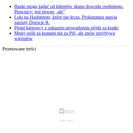
Banki mogą żądać od klientów skanu dowodu osobistego.
Prawnicy: jest pewne „ale”
Leki na Hashimoto, które nie leczą. Prokuratura stawia
zarzuty Dorocie R.
Pijani kierowcy z zakazem prowadzenia pójdą za kratki
Mniej osób za kratami niż za PiS, ale znów przybywa
więźniów
Promowane treści