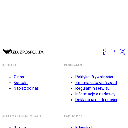
KONTAKT
REGULAMIN
O nas
Polityka Prywatności
Kontakt
Zmiana ustawień zgód
Napisz do nas
Regulamin serwisu
Informacje o nadawcy
Deklaracja dostępności
REKLAMA I PRENUMERATA
PARTNERZY
Reklama
E-kiosk.pl