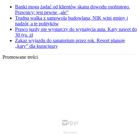
Banki mogą żądać od klientów skanu dowodu osobistego.
Prawnicy: jest pewne „ale”
Trudna walka z samowolą budowlaną. NIK wini gminy i
nadzór, a te polityków
Prawo jazdy nie wystarczy do wynajęcia auta. Kary nawet do
30 tys. zł
Zakaz wyjazdu do sanatorium przez rok. Resort planuje
„kary” dla kuracjuszy
Promowane treści