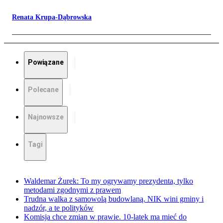
Renata Krupa-Dąbrowska
Powiązane
Polecane
Najnowsze
Tagi
Waldemar Żurek: To my ogrywamy prezydenta, tylko
metodami zgodnymi z prawem
Trudna walka z samowolą budowlaną. NIK wini gminy i
nadzór, a te polityków
Komisja chce zmian w prawie. 10-latek ma mieć do