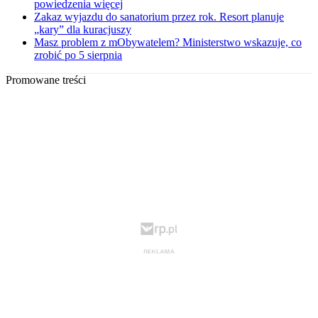
powiedzenia więcej
Zakaz wyjazdu do sanatorium przez rok. Resort planuje
„kary” dla kuracjuszy
Masz problem z mObywatelem? Ministerstwo wskazuje, co
zrobić po 5 sierpnia
Promowane treści