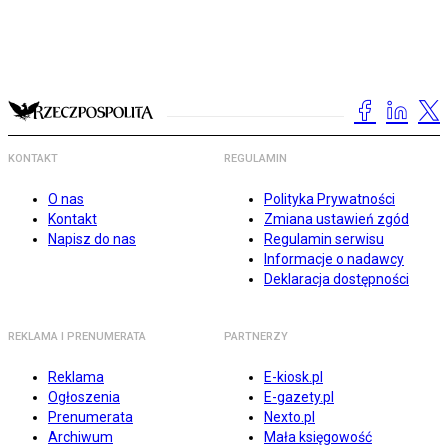
KONTAKT
REGULAMIN
O nas
Polityka Prywatności
Kontakt
Zmiana ustawień zgód
Napisz do nas
Regulamin serwisu
Informacje o nadawcy
Deklaracja dostępności
REKLAMA I PRENUMERATA
PARTNERZY
Reklama
E-kiosk.pl
Ogłoszenia
E-gazety.pl
Prenumerata
Nexto.pl
Archiwum
Mała księgowość