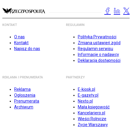
KONTAKT
REGULAMIN
O nas
Polityka Prywatności
Kontakt
Zmiana ustawień zgód
Napisz do nas
Regulamin serwisu
Informacje o nadawcy
Deklaracja dostępności
REKLAMA I PRENUMERATA
PARTNERZY
Reklama
E-kiosk.pl
Ogłoszenia
E-gazety.pl
Prenumerata
Nexto.pl
Archiwum
Mała księgowość
Kancelarierp.pl
Wieści Rolnicze
Życie Warszawy