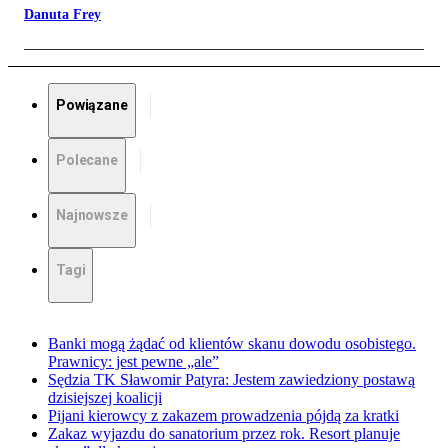
Danuta Frey
Powiązane
Polecane
Najnowsze
Tagi
Banki mogą żądać od klientów skanu dowodu osobistego.
Prawnicy: jest pewne „ale”
Sędzia TK Sławomir Patyra: Jestem zawiedziony postawą
dzisiejszej koalicji
Pijani kierowcy z zakazem prowadzenia pójdą za kratki
Zakaz wyjazdu do sanatorium przez rok. Resort planuje