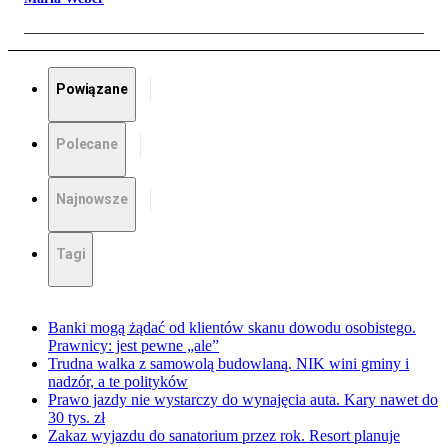
Powiązane
Polecane
Najnowsze
Tagi
Banki mogą żądać od klientów skanu dowodu osobistego.
Prawnicy: jest pewne „ale”
Trudna walka z samowolą budowlaną. NIK wini gminy i
nadzór, a te polityków
Prawo jazdy nie wystarczy do wynajęcia auta. Kary nawet do
30 tys. zł
Zakaz wyjazdu do sanatorium przez rok. Resort planuje