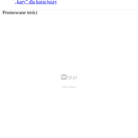
„kary” dla kuracjuszy
Promowane treści