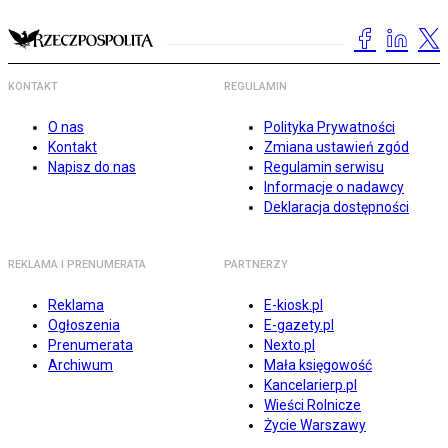
KONTAKT
REGULAMIN
O nas
Polityka Prywatności
Kontakt
Zmiana ustawień zgód
Napisz do nas
Regulamin serwisu
Informacje o nadawcy
Deklaracja dostępności
REKLAMA I PRENUMERATA
PARTNERZY
Reklama
E-kiosk.pl
Ogłoszenia
E-gazety.pl
Prenumerata
Nexto.pl
Archiwum
Mała księgowość
Kancelarierp.pl
Wieści Rolnicze
Życie Warszawy