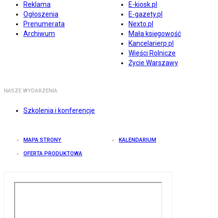
Reklama
E-kiosk.pl
Ogłoszenia
E-gazety.pl
Prenumerata
Nexto.pl
Archiwum
Mała księgowość
Kancelarierp.pl
Wieści Rolnicze
Życie Warszawy
NASZE WYDARZENIA
Szkolenia i konferencje
MAPA STRONY
KALENDARIUM
OFERTA PRODUKTOWA