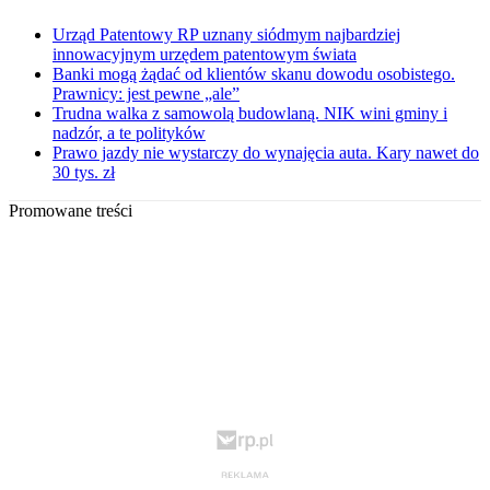
Urząd Patentowy RP uznany siódmym najbardziej
innowacyjnym urzędem patentowym świata
Banki mogą żądać od klientów skanu dowodu osobistego.
Prawnicy: jest pewne „ale”
Trudna walka z samowolą budowlaną. NIK wini gminy i
nadzór, a te polityków
Prawo jazdy nie wystarczy do wynajęcia auta. Kary nawet do
30 tys. zł
Promowane treści