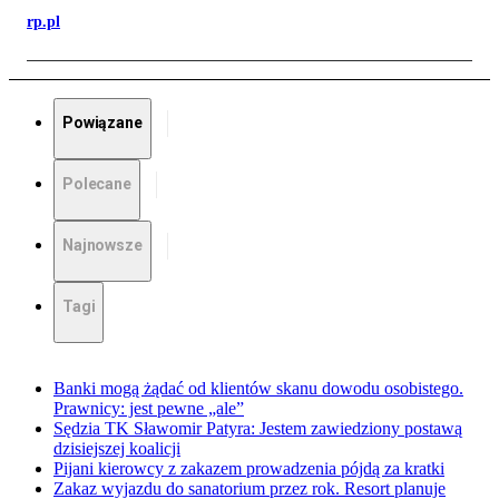
rp.pl
Powiązane
Polecane
Najnowsze
Tagi
Banki mogą żądać od klientów skanu dowodu osobistego.
Prawnicy: jest pewne „ale”
Sędzia TK Sławomir Patyra: Jestem zawiedziony postawą
dzisiejszej koalicji
Pijani kierowcy z zakazem prowadzenia pójdą za kratki
Zakaz wyjazdu do sanatorium przez rok. Resort planuje