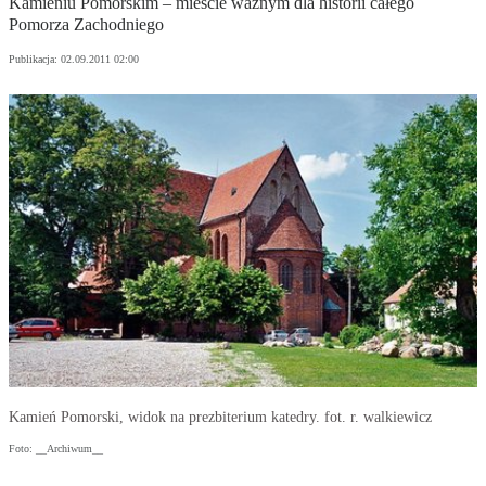
Kamieniu Pomorskim – mieście ważnym dla historii całego
Pomorza Zachodniego
Publikacja:
02.09.2011 02:00
Kamień Pomorski, widok na prezbiterium katedry. fot. r. walkiewicz
Foto: __Archiwum__