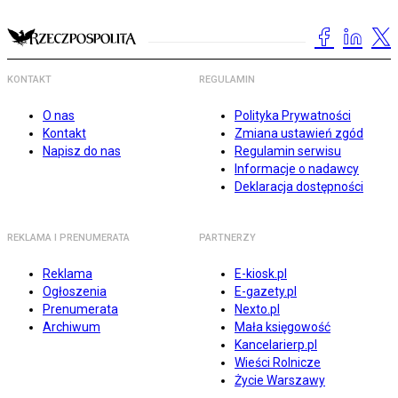
KONTAKT
REGULAMIN
O nas
Polityka Prywatności
Kontakt
Zmiana ustawień zgód
Napisz do nas
Regulamin serwisu
Informacje o nadawcy
Deklaracja dostępności
REKLAMA I PRENUMERATA
PARTNERZY
Reklama
E-kiosk.pl
Ogłoszenia
E-gazety.pl
Prenumerata
Nexto.pl
Archiwum
Mała księgowość
Kancelarierp.pl
Wieści Rolnicze
Życie Warszawy