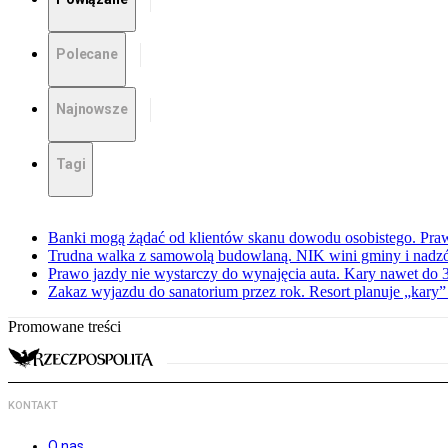
Polecane
Najnowsze
Tagi
Banki mogą żądać od klientów skanu dowodu osobistego. Praw
Trudna walka z samowolą budowlaną. NIK wini gminy i nadzór
Prawo jazdy nie wystarczy do wynajęcia auta. Kary nawet do 30
Zakaz wyjazdu do sanatorium przez rok. Resort planuje „kary”
Promowane treści
KONTAKT
O nas