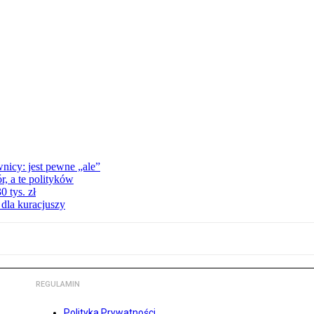
nicy: jest pewne „ale”
, a te polityków
 tys. zł
 dla kuracjuszy
REGULAMIN
Polityka Prywatności