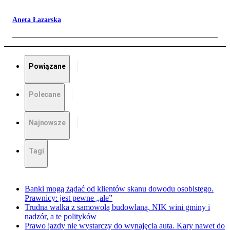
Aneta Łazarska
Powiązane
Polecane
Najnowsze
Tagi
Banki mogą żądać od klientów skanu dowodu osobistego.
Prawnicy: jest pewne „ale”
Trudna walka z samowolą budowlaną. NIK wini gminy i
nadzór, a te polityków
Prawo jazdy nie wystarczy do wynajęcia auta. Kary nawet do