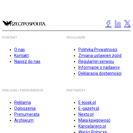
KONTAKT
REGULAMIN
O nas
Polityka Prywatności
Kontakt
Zmiana ustawień zgód
Napisz do nas
Regulamin serwisu
Informacje o nadawcy
Deklaracja dostępności
REKLAMA I PRENUMERATA
PARTNERZY
Reklama
E-kiosk.pl
Ogłoszenia
E-gazety.pl
Prenumerata
Nexto.pl
Archiwum
Mała księgowość
Kancelarierp.pl
Wieści Rolnicze