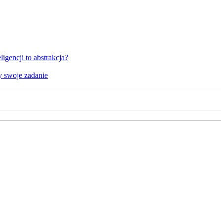
igencji to abstrakcja?
y swoje zadanie