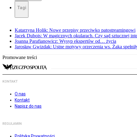
Tagi
Katarzyna Holik: Nowe przepisy przeciwko patostreamingowi
Jacek Dubois: W magicznych okularach. Czy sąd sztucznej intel
Joanna Parafianowicz: Wysyp ekspertów od… życia
Jarosław Gwizdak: Ustne motywy orzeczenia ws. Żaka spełnił
Promowane treści
KONTAKT
O nas
Kontakt
Napisz do nas
REGULAMIN
Polityka Prywatności