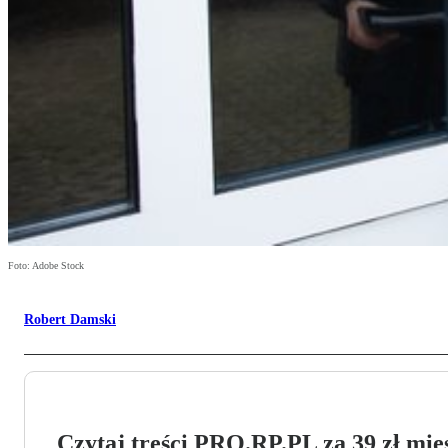
Foto: Adobe Stock
Robert Damski
Czytaj treści PRO.RP.PL za 39 zł mies