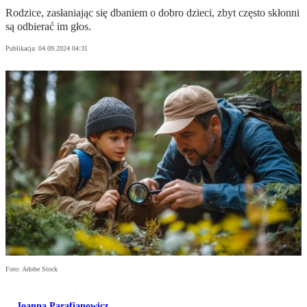
Rodzice, zasłaniając się dbaniem o dobro dzieci, zbyt często skłonni
są odbierać im głos.
Publikacja:
04.09.2024 04:31
Foto: Adobe Stock
Joanna Parafianowicz