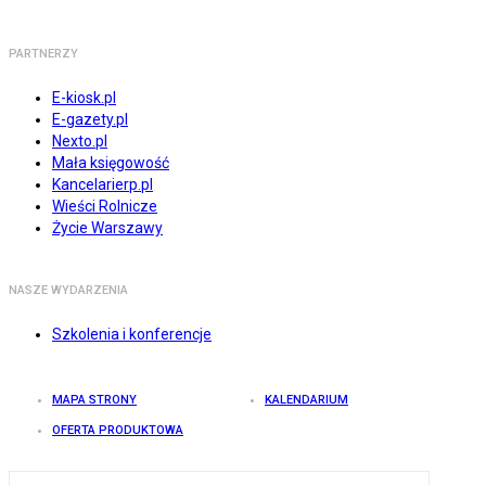
PARTNERZY
E-kiosk.pl
E-gazety.pl
Nexto.pl
Mała księgowość
Kancelarierp.pl
Wieści Rolnicze
Życie Warszawy
NASZE WYDARZENIA
Szkolenia i konferencje
MAPA STRONY
KALENDARIUM
OFERTA PRODUKTOWA