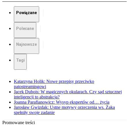
Powiązane
Polecane
Najnowsze
Tagi
Katarzyna Holik: Nowe przepisy przeciwko
patostreamingowi
Jacek Dubois: W magicznych okularach. Czy sąd sztucznej
inteligencji to abstrakcja?
Joanna Parafianowicz: Wysyp ekspertów od… życia
Jarosław Gwizdak: Ustne motywy orzeczenia ws. Żaka
spełniły swoje zadanie
Promowane treści