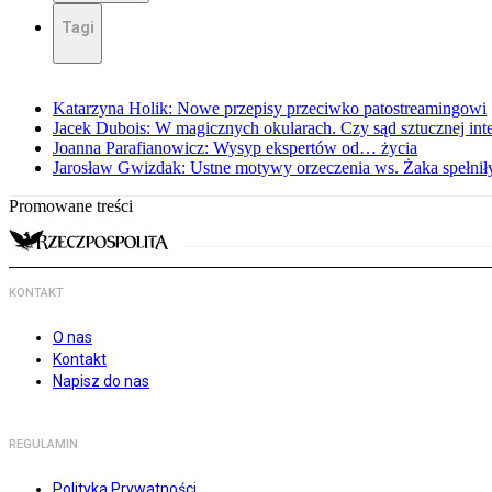
Tagi
Katarzyna Holik: Nowe przepisy przeciwko patostreamingowi
Jacek Dubois: W magicznych okularach. Czy sąd sztucznej intel
Joanna Parafianowicz: Wysyp ekspertów od… życia
Jarosław Gwizdak: Ustne motywy orzeczenia ws. Żaka spełnił
Promowane treści
KONTAKT
O nas
Kontakt
Napisz do nas
REGULAMIN
Polityka Prywatności