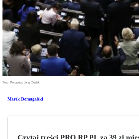
Foto: Fotorzepa/ Jerzy Dudek
Marek Domagalski
Czytaj treści PRO.RP.PL za 39 zł mies