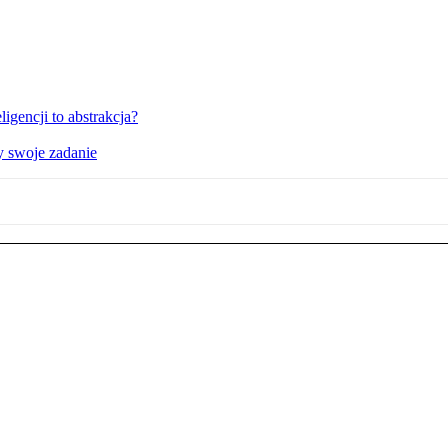
igencji to abstrakcja?
y swoje zadanie