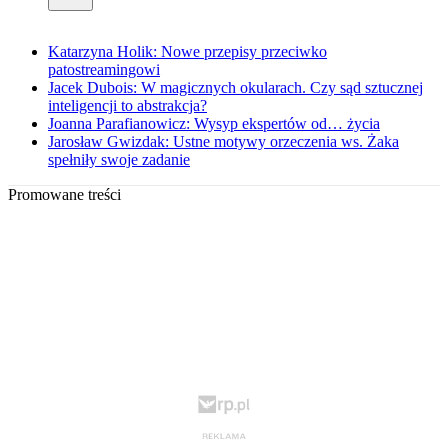
Katarzyna Holik: Nowe przepisy przeciwko
patostreamingowi
Jacek Dubois: W magicznych okularach. Czy sąd sztucznej
inteligencji to abstrakcja?
Joanna Parafianowicz: Wysyp ekspertów od… życia
Jarosław Gwizdak: Ustne motywy orzeczenia ws. Żaka
spełniły swoje zadanie
Promowane treści