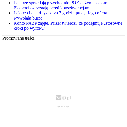
Lekarze sprzedają przychodnie POZ dużym sieciom.
Eksperci ostrzegają przed konsekwencjami
Lekarz chciał 4 tys. zł za 7 godzin pracy. Jego oferta
wywołała burzę
Konto PAŻP zajęte. Pfizer twierdzi, że podejmuje „stosowne
kroki po wyroku”
Promowane treści