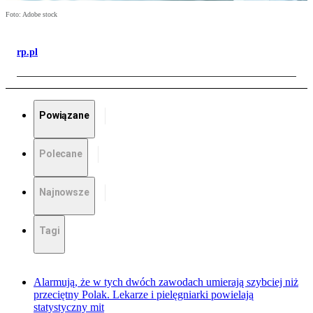
Foto: Adobe stock
rp.pl
Powiązane
Polecane
Najnowsze
Tagi
Alarmują, że w tych dwóch zawodach umierają szybciej niż
przeciętny Polak. Lekarze i pielęgniarki powielają
statystyczny mit