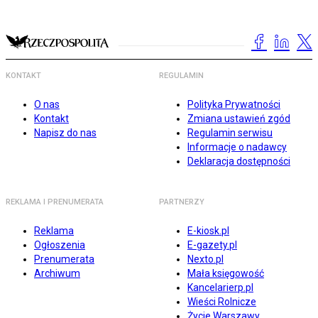
KONTAKT
REGULAMIN
O nas
Polityka Prywatności
Kontakt
Zmiana ustawień zgód
Napisz do nas
Regulamin serwisu
Informacje o nadawcy
Deklaracja dostępności
REKLAMA I PRENUMERATA
PARTNERZY
Reklama
E-kiosk.pl
Ogłoszenia
E-gazety.pl
Prenumerata
Nexto.pl
Archiwum
Mała księgowość
Kancelarierp.pl
Wieści Rolnicze
Życie Warszawy