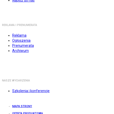
Napisz do nas
REKLAMA I PRENUMERATA
Reklama
Ogłoszenia
Prenumerata
Archiwum
NASZE WYDARZENIA
Szkolenia i konferencje
MAPA STRONY
OFERTA PRODUKTOWA