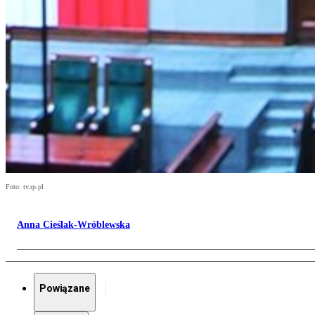
Foto: tv.rp.pl
Anna Cieślak-Wróblewska
Powiązane