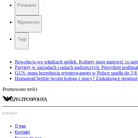
Polecane
Najnowsze
Tagi
Rewolucja we władzach spółek. Kobiety mają stanowić co najm
Parytety w zarządach i radach nadzorczych. Prezydent podpisa
GUS: stopa bezrobocia rejestrowanego w Polsce spadła do 5,8 
Humanoid będzie twoim kolegą z pracy? Zaskakujące prognoz
Promowane treści
KONTAKT
O nas
Kontakt