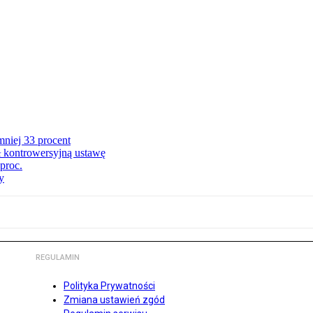
niej 33 procent
ł kontrowersyjną ustawę
proc.
y
REGULAMIN
Polityka Prywatności
Zmiana ustawień zgód