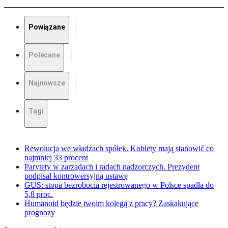
Powiązane
Polecane
Najnowsze
Tagi
Rewolucja we władzach spółek. Kobiety mają stanowić co
najmniej 33 procent
Parytety w zarządach i radach nadzorczych. Prezydent
podpisał kontrowersyjną ustawę
GUS: stopa bezrobocia rejestrowanego w Polsce spadła do
5,8 proc.
Humanoid będzie twoim kolegą z pracy? Zaskakujące
prognozy