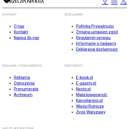
KONTAKT
REGULAMIN
O nas
Polityka Prywatności
Kontakt
Zmiana ustawień zgód
Napisz do nas
Regulamin serwisu
Informacje o nadawcy
Deklaracja dostępności
REKLAMA I PRENUMERATA
PARTNERZY
Reklama
E-kiosk.pl
Ogłoszenia
E-gazety.pl
Prenumerata
Nexto.pl
Archiwum
Mała księgowość
Kancelarierp.pl
Wieści Rolnicze
Życie Warszawy
NASZE WYDARZENIA