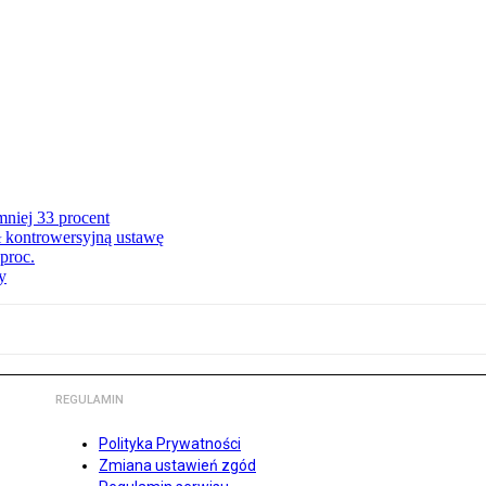
niej 33 procent
ł kontrowersyjną ustawę
proc.
y
REGULAMIN
Polityka Prywatności
Zmiana ustawień zgód