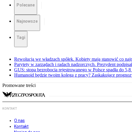
Polecane
Najnowsze
Tagi
Rewolucja we władzach spółek. Kobiety mają stanowić co najm
Parytety w zarządach i radach nadzorczych. Prezydent podpisa
GUS: stopa bezrobocia rejestrowanego w Polsce spadła do 5,8 
Humanoid będzie twoim kolegą z pracy? Zaskakujące prognoz
Promowane treści
KONTAKT
O nas
Kontakt