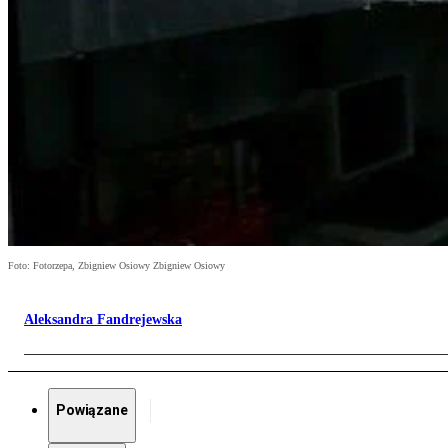
Foto: Fotorzepa, Zbigniew Osiowy Zbigniew Osiowy
Aleksandra Fandrejewska
Powiązane