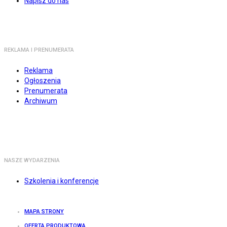
Napisz do nas
REKLAMA I PRENUMERATA
Reklama
Ogłoszenia
Prenumerata
Archiwum
NASZE WYDARZENIA
Szkolenia i konferencje
MAPA STRONY
OFERTA PRODUKTOWA