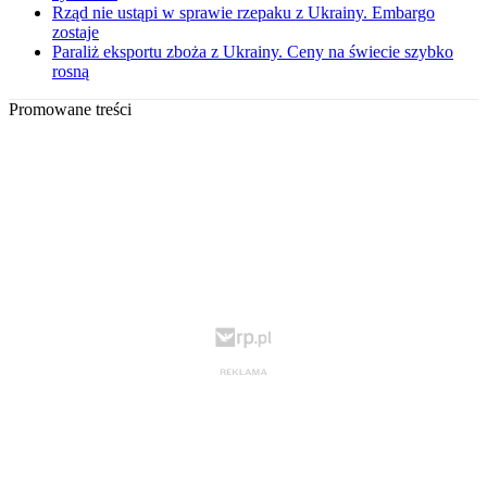
Rząd nie ustąpi w sprawie rzepaku z Ukrainy. Embargo
zostaje
Paraliż eksportu zboża z Ukrainy. Ceny na świecie szybko
rosną
Promowane treści