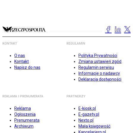
KONTAKT
REGULAMIN
O nas
Polityka Prywatności
Kontakt
Zmiana ustawień zgód
Napisz do nas
Regulamin serwisu
Informacje o nadawcy
Deklaracja dostępności
REKLAMA I PRENUMERATA
PARTNERZY
Reklama
E-kiosk.pl
Ogłoszenia
E-gazety.pl
Prenumerata
Nexto.pl
Archiwum
Mała księgowość
Kancelarierp.pl