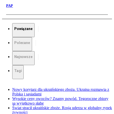
PAP
Powiązane
Polecane
Najnowsze
Tagi
Nowy korytarz dla ukraińskiego zboża. Ukraina rozmawia z
Polską i sąsiadami
Wysokie ceny owoców? Znamy powód. Tegoroczne zbiory
są wyjątkowo słabe
Świat stracił ukraińskie zboże. Rosja uderza w globalny rynek
żywności