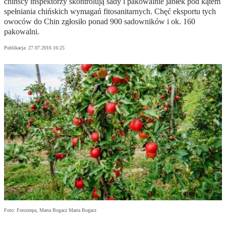
chińscy inspektorzy skontrolują sady i pakowalnie jabłek pod kątem
spełniania chińskich wymagań fitosanitarnych. Chęć eksportu tych
owoców do Chin zgłosiło ponad 900 sadowników i ok. 160
pakowalni.
Publikacja:
27.07.2016 16:25
Foto: Fotorzepa, Marta Bogacz Marta Bogacz