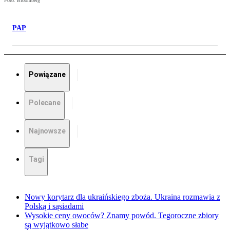
Foto: Bloomberg
PAP
Powiązane
Polecane
Najnowsze
Tagi
Nowy korytarz dla ukraińskiego zboża. Ukraina rozmawia z
Polską i sąsiadami
Wysokie ceny owoców? Znamy powód. Tegoroczne zbiory
są wyjątkowo słabe