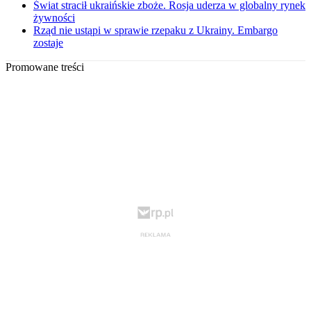
Świat stracił ukraińskie zboże. Rosja uderza w globalny rynek
żywności
Rząd nie ustąpi w sprawie rzepaku z Ukrainy. Embargo
zostaje
Promowane treści