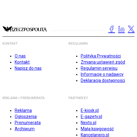
KONTAKT
REGULAMIN
O nas
Polityka Prywatności
Kontakt
Zmiana ustawień zgód
Napisz do nas
Regulamin serwisu
Informacje o nadawcy
Deklaracja dostępności
REKLAMA I PRENUMERATA
PARTNERZY
Reklama
E-kiosk.pl
Ogłoszenia
E-gazety.pl
Prenumerata
Nexto.pl
Archiwum
Mała księgowość
Kancelarierp.pl