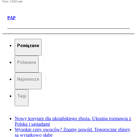
Foto: 123rf.com
PAP
Powiązane
Polecane
Najnowsze
Tagi
Nowy korytarz dla ukraińskiego zboża. Ukraina rozmawia z
Polską i sąsiadami
Wysokie ceny owoców? Znamy powód. Tegoroczne zbiory
są wyjątkowo słabe