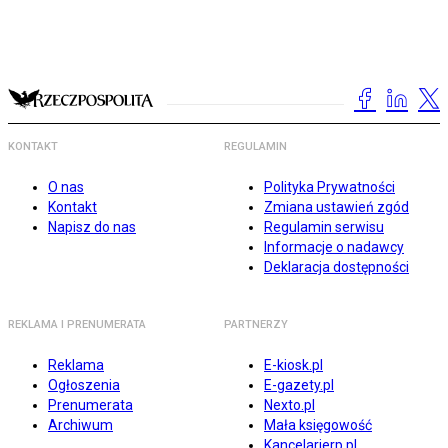
KONTAKT
REGULAMIN
O nas
Polityka Prywatności
Kontakt
Zmiana ustawień zgód
Napisz do nas
Regulamin serwisu
Informacje o nadawcy
Deklaracja dostępności
REKLAMA I PRENUMERATA
PARTNERZY
Reklama
E-kiosk.pl
Ogłoszenia
E-gazety.pl
Prenumerata
Nexto.pl
Archiwum
Mała księgowość
Kancelarierp.pl