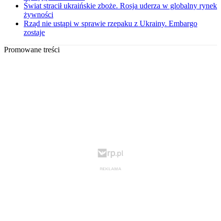
Świat stracił ukraińskie zboże. Rosja uderza w globalny rynek
żywności
Rząd nie ustąpi w sprawie rzepaku z Ukrainy. Embargo
zostaje
Promowane treści