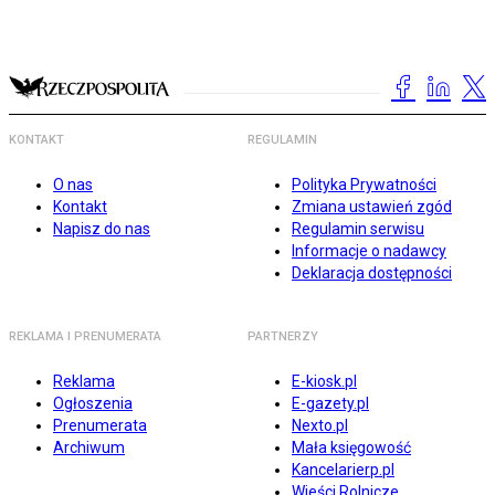
KONTAKT
REGULAMIN
O nas
Polityka Prywatności
Kontakt
Zmiana ustawień zgód
Napisz do nas
Regulamin serwisu
Informacje o nadawcy
Deklaracja dostępności
REKLAMA I PRENUMERATA
PARTNERZY
Reklama
E-kiosk.pl
Ogłoszenia
E-gazety.pl
Prenumerata
Nexto.pl
Archiwum
Mała księgowość
Kancelarierp.pl
Wieści Rolnicze