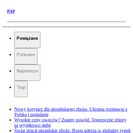
PAP
Powiązane
Polecane
Najnowsze
Tagi
Nowy korytarz dla ukraińskiego zboża. Ukraina rozmawia z
Polską i sąsiadami
Wysokie ceny owoców? Znamy powód. Tegoroczne zbiory
są wyjątkowo słabe
Świat stracił ukraińskie zboże. Rosja uderza w globalny rynek