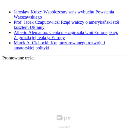
Jarosław Kuisz: Współczesny sens wybuchu Powstania
Warszawskiego
Prof. Jacek Czaputowicz: Rząd walczy o amerykański stół
kosztem Ukrainy
Alberto Alemanno: Ceuta nie zagroziła Unii Europejskiej.
Zagroziła jej reakcja Europy
Marek A. Cichocki: Kraj pozorowanego rozwoju i
amatorskiej polityki
Promowane treści