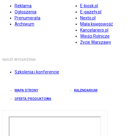
Reklama
E-kiosk.pl
Ogłoszenia
E-gazety.pl
Prenumerata
Nexto.pl
Archiwum
Mała księgowość
Kancelarierp.pl
Wieści Rolnicze
Życie Warszawy
NASZE WYDARZENIA
Szkolenia i konferencje
MAPA STRONY
KALENDARIUM
OFERTA PRODUKTOWA