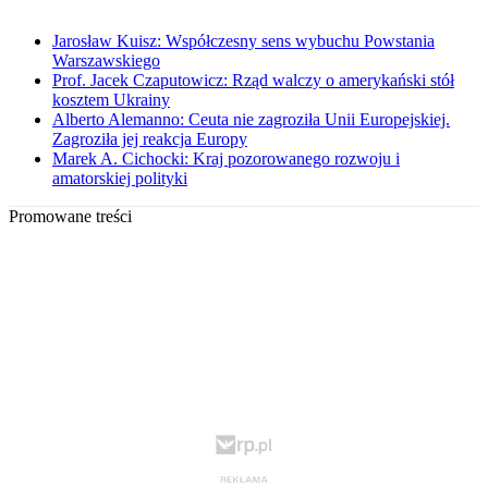
Jarosław Kuisz: Współczesny sens wybuchu Powstania
Warszawskiego
Prof. Jacek Czaputowicz: Rząd walczy o amerykański stół
kosztem Ukrainy
Alberto Alemanno: Ceuta nie zagroziła Unii Europejskiej.
Zagroziła jej reakcja Europy
Marek A. Cichocki: Kraj pozorowanego rozwoju i
amatorskiej polityki
Promowane treści