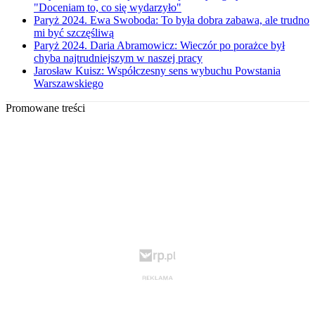
"Doceniam to, co się wydarzyło"
Paryż 2024. Ewa Swoboda: To była dobra zabawa, ale trudno
mi być szczęśliwą
Paryż 2024. Daria Abramowicz: Wieczór po porażce był
chyba najtrudniejszym w naszej pracy
Jarosław Kuisz: Współczesny sens wybuchu Powstania
Warszawskiego
Promowane treści