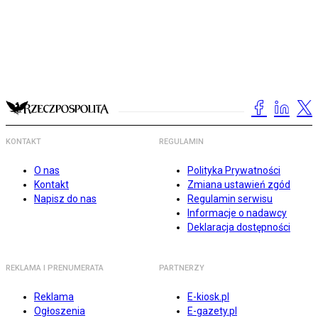
KONTAKT
REGULAMIN
O nas
Polityka Prywatności
Kontakt
Zmiana ustawień zgód
Napisz do nas
Regulamin serwisu
Informacje o nadawcy
Deklaracja dostępności
REKLAMA I PRENUMERATA
PARTNERZY
Reklama
E-kiosk.pl
Ogłoszenia
E-gazety.pl