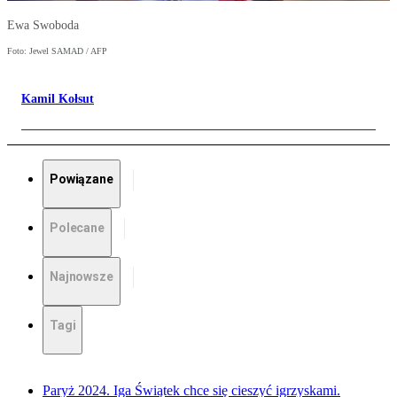
Ewa Swoboda
Foto: Jewel SAMAD / AFP
Kamil Kołsut
Powiązane
Polecane
Najnowsze
Tagi
Paryż 2024. Iga Świątek chce się cieszyć igrzyskami.