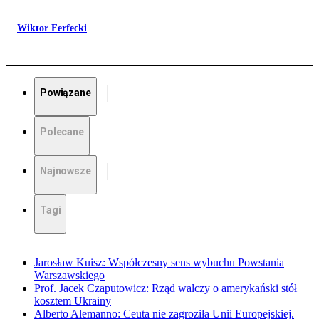
Wiktor Ferfecki
Powiązane
Polecane
Najnowsze
Tagi
Jarosław Kuisz: Współczesny sens wybuchu Powstania
Warszawskiego
Prof. Jacek Czaputowicz: Rząd walczy o amerykański stół
kosztem Ukrainy
Alberto Alemanno: Ceuta nie zagroziła Unii Europejskiej.