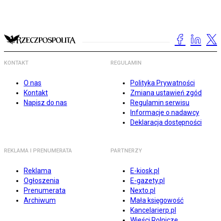
KONTAKT
REGULAMIN
O nas
Polityka Prywatności
Kontakt
Zmiana ustawień zgód
Napisz do nas
Regulamin serwisu
Informacje o nadawcy
Deklaracja dostępności
REKLAMA I PRENUMERATA
PARTNERZY
Reklama
E-kiosk.pl
Ogłoszenia
E-gazety.pl
Prenumerata
Nexto.pl
Archiwum
Mała księgowość
Kancelarierp.pl
Wieści Rolnicze