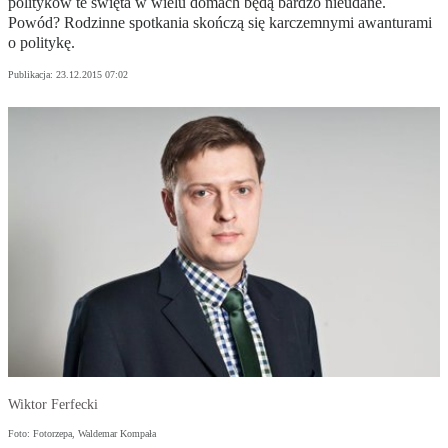
polityków te święta w wielu domach będą bardzo nieudane.
Powód? Rodzinne spotkania skończą się karczemnymi awanturami
o politykę.
Publikacja:
23.12.2015 07:02
Wiktor Ferfecki
Foto: Fotorzepa, Waldemar Kompała