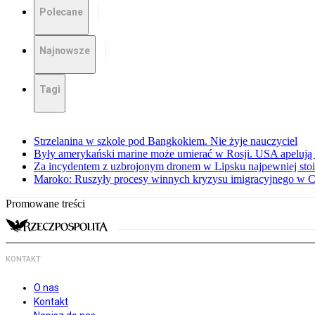
Polecane
Najnowsze
Tagi
Strzelanina w szkole pod Bangkokiem. Nie żyje nauczyciel
Były amerykański marine może umierać w Rosji. USA apelują 
Za incydentem z uzbrojonym dronem w Lipsku najpewniej stoi
Maroko: Ruszyły procesy winnych kryzysu imigracyjnego w C
Promowane treści
KONTAKT
O nas
Kontakt