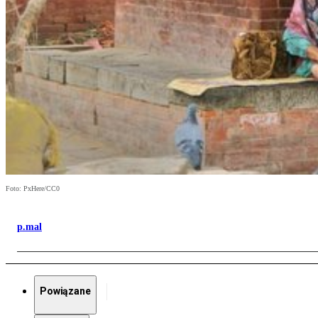
Foto: PxHere/CC0
p.mal
Powiązane