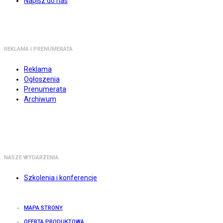
Napisz do nas
REKLAMA I PRENUMERATA
Reklama
Ogłoszenia
Prenumerata
Archiwum
NASZE WYDARZENIA
Szkolenia i konferencje
MAPA STRONY
OFERTA PRODUKTOWA