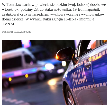
W Tomisławicach, w powiecie sieradzkim (woj. łódzkie) doszło we
wtorek, ok. godziny 23, do ataku nożownika. 19-letni napastnik
zaatakował ostrym narzędziem wychowawczynię i wychowanków
domu dziecka. W wyniku ataku zginęła 16-latka - informuje
TVN24.
Publikacja:
10.05.2023 06:38