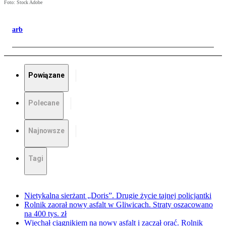
Foto: Stock Adobe
arb
Powiązane
Polecane
Najnowsze
Tagi
Nietykalna sierżant „Doris”. Drugie życie tajnej policjantki
Rolnik zaorał nowy asfalt w Gliwicach. Straty oszacowano
na 400 tys. zł
Wjechał ciągnikiem na nowy asfalt i zaczął orać. Rolnik