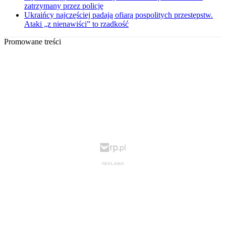
zatrzymany przez policję
Ukraińcy najczęściej padają ofiarą pospolitych przestępstw.
Ataki „z nienawiści” to rzadkość
Promowane treści