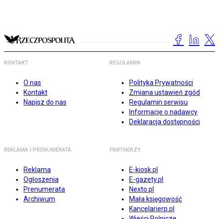
KONTAKT
REGULAMIN
O nas
Polityka Prywatności
Kontakt
Zmiana ustawień zgód
Napisz do nas
Regulamin serwisu
Informacje o nadawcy
Deklaracja dostępności
REKLAMA I PRENUMERATA
PARTNERZY
Reklama
E-kiosk.pl
Ogłoszenia
E-gazety.pl
Prenumerata
Nexto.pl
Archiwum
Mała księgowość
Kancelarierp.pl
Wieści Rolnicze