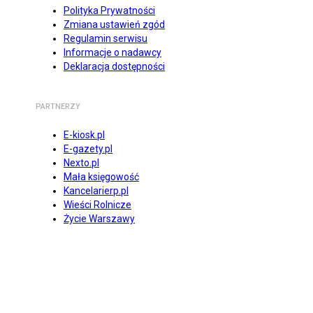
Polityka Prywatności
Zmiana ustawień zgód
Regulamin serwisu
Informacje o nadawcy
Deklaracja dostępności
PARTNERZY
E-kiosk.pl
E-gazety.pl
Nexto.pl
Mała księgowość
Kancelarierp.pl
Wieści Rolnicze
Życie Warszawy