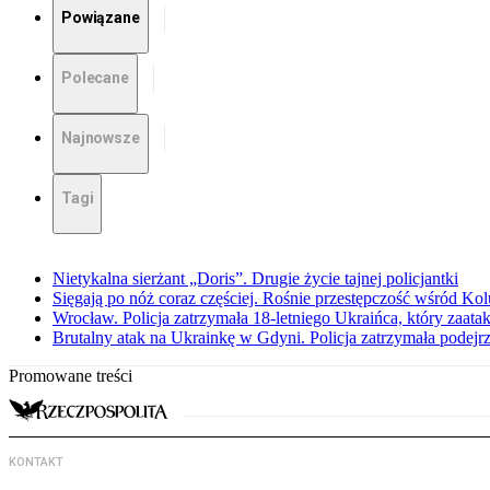
Powiązane
Polecane
Najnowsze
Tagi
Nietykalna sierżant „Doris”. Drugie życie tajnej policjantki
Sięgają po nóż coraz częściej. Rośnie przestępczość wśród K
Wrocław. Policja zatrzymała 18-letniego Ukraińca, który zaat
Brutalny atak na Ukrainkę w Gdyni. Policja zatrzymała podejr
Promowane treści
KONTAKT