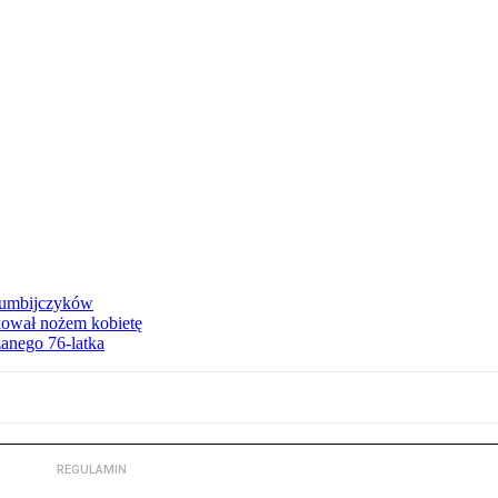
olumbijczyków
akował nożem kobietę
zanego 76-latka
REGULAMIN