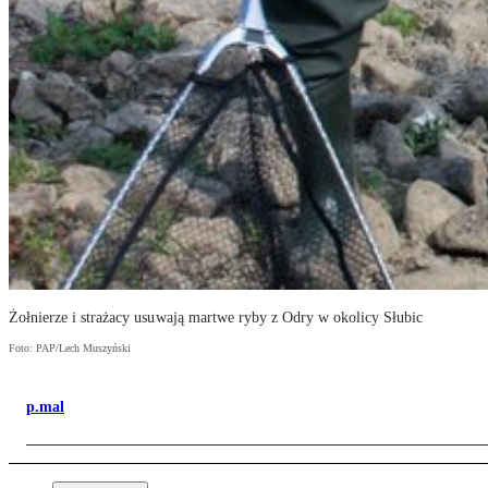
Żołnierze i strażacy usuwają martwe ryby z Odry w okolicy Słubic
Foto: PAP/Lech Muszyński
p.mal