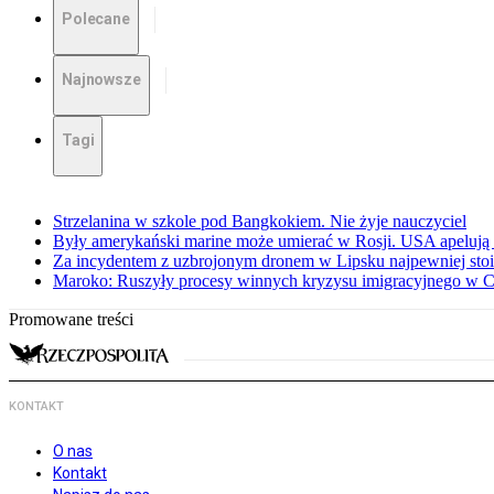
Polecane
Najnowsze
Tagi
Strzelanina w szkole pod Bangkokiem. Nie żyje nauczyciel
Były amerykański marine może umierać w Rosji. USA apelują 
Za incydentem z uzbrojonym dronem w Lipsku najpewniej stoi
Maroko: Ruszyły procesy winnych kryzysu imigracyjnego w C
Promowane treści
KONTAKT
O nas
Kontakt