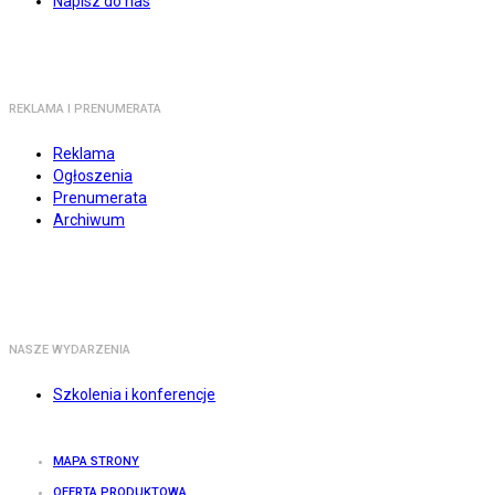
Napisz do nas
REKLAMA I PRENUMERATA
Reklama
Ogłoszenia
Prenumerata
Archiwum
NASZE WYDARZENIA
Szkolenia i konferencje
MAPA STRONY
OFERTA PRODUKTOWA