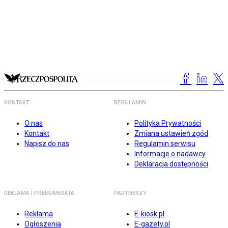
KONTAKT
REGULAMIN
O nas
Polityka Prywatności
Kontakt
Zmiana ustawień zgód
Napisz do nas
Regulamin serwisu
Informacje o nadawcy
Deklaracja dostępności
REKLAMA I PRENUMERATA
PARTNERZY
Reklama
E-kiosk.pl
Ogłoszenia
E-gazety.pl