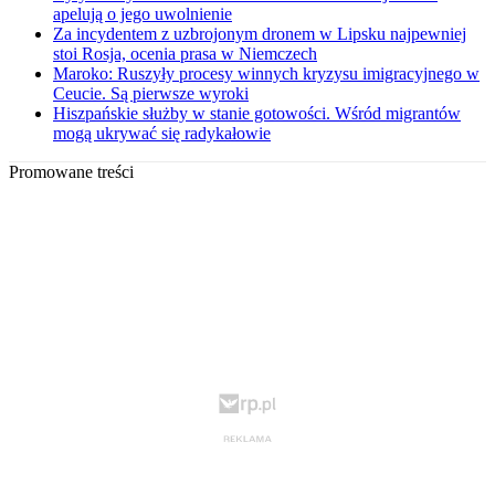
apelują o jego uwolnienie
Za incydentem z uzbrojonym dronem w Lipsku najpewniej
stoi Rosja, ocenia prasa w Niemczech
Maroko: Ruszyły procesy winnych kryzysu imigracyjnego w
Ceucie. Są pierwsze wyroki
Hiszpańskie służby w stanie gotowości. Wśród migrantów
mogą ukrywać się radykałowie
Promowane treści