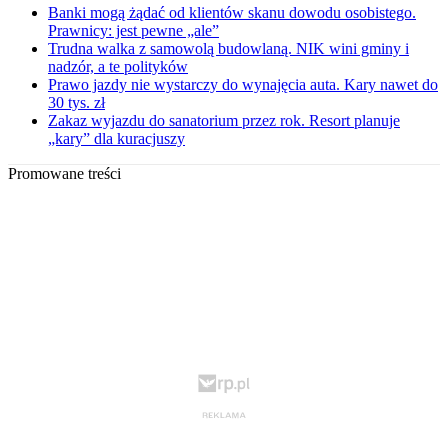
Banki mogą żądać od klientów skanu dowodu osobistego.
Prawnicy: jest pewne „ale”
Trudna walka z samowolą budowlaną. NIK wini gminy i
nadzór, a te polityków
Prawo jazdy nie wystarczy do wynajęcia auta. Kary nawet do
30 tys. zł
Zakaz wyjazdu do sanatorium przez rok. Resort planuje
„kary” dla kuracjuszy
Promowane treści