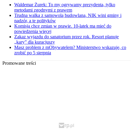
Waldemar Żurek: To my ogrywamy prezydenta, tylko
metodami zgodnymi z prawem
Trudna walka z samowolą budowlaną. NIK wini gminy i
nadzór, a te polityków
Komisja chce zmian w prawie. 10-latek ma mieć do
powiedzenia więcej
Zakaz wyjazdu do sanatorium przez rok. Resort planuje
„kary” dla kuracjuszy
Masz problem z mObywatelem? Ministerstwo wskazuje, co
zrobić po 5 sierpnia
Promowane treści