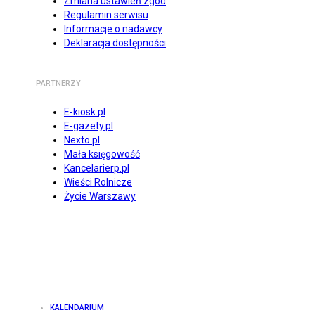
Zmiana ustawień zgód
Regulamin serwisu
Informacje o nadawcy
Deklaracja dostępności
PARTNERZY
E-kiosk.pl
E-gazety.pl
Nexto.pl
Mała księgowość
Kancelarierp.pl
Wieści Rolnicze
Życie Warszawy
KALENDARIUM