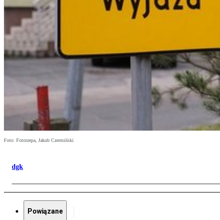
Foto: Fotorzepa, Jakub Czermiński
dgk
Powiązane