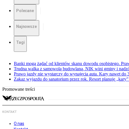
Polecane
Najnowsze
Tagi
Banki mogą żądać od klientów skanu dowodu osobistego. Praw
Trudna walka z samowolą budowlaną. NIK wini gminy i nadzór
Prawo jazdy nie wystarczy do wynajęcia auta. Kary nawet do 30
Zakaz wyjazdu do sanatorium przez rok. Resort planuje „kary”
Promowane treści
KONTAKT
O nas