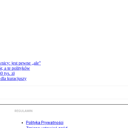
nicy: jest pewne „ale”
, a te polityków
 tys. zł
 dla kuracjuszy
REGULAMIN
Polityka Prywatności