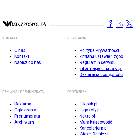
KONTAKT
REGULAMIN
O nas
Polityka Prywatności
Kontakt
Zmiana ustawień zgód
Napisz do nas
Regulamin serwisu
Informacje o nadawcy
Deklaracja dostępności
REKLAMA I PRENUMERATA
PARTNERZY
Reklama
E-kiosk.pl
Ogłoszenia
E-gazety.pl
Prenumerata
Nexto.pl
Archiwum
Mała księgowość
Kancelarierp.pl
Wieści Rolnicze