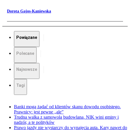
Dorota Gajos-Kaniewska
Powiązane
Polecane
Najnowsze
Tagi
Banki mogą żądać od klientów skanu dowodu osobistego.
Prawnicy: jest pewne „ale”
Trudna walka z samowolą budowlaną. NIK wini gminy i
nadzór, a te polityków
Prawo jazdy nie wystarczy do wynajęcia auta. Kary nawet do