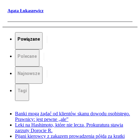
Agata Łukaszewicz
Powiązane
Polecane
Najnowsze
Tagi
Banki mogą żądać od klientów skanu dowodu osobistego.
Prawnicy: jest pewne „ale”
Leki na Hashimoto, które nie leczą. Prokuratura stawia
zarzuty Dorocie R.
Pijani kierowcy z zakazem prowadzenia pójdą za kratki