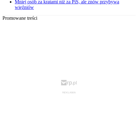
Mniej osób za kratami niż za PiS, ale znów przybywa
więźniów
Promowane treści