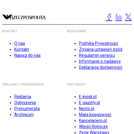
KONTAKT
REGULAMIN
O nas
Polityka Prywatności
Kontakt
Zmiana ustawień zgód
Napisz do nas
Regulamin serwisu
Informacje o nadawcy
Deklaracja dostępności
REKLAMA I PRENUMERATA
PARTNERZY
Reklama
E-kiosk.pl
Ogłoszenia
E-gazety.pl
Prenumerata
Nexto.pl
Archiwum
Mała księgowość
Kancelarierp.pl
Wieści Rolnicze
Życie Warszawy