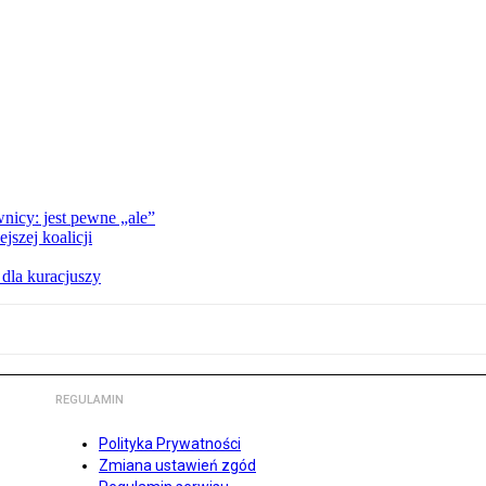
nicy: jest pewne „ale”
szej koalicji
 dla kuracjuszy
REGULAMIN
Polityka Prywatności
Zmiana ustawień zgód