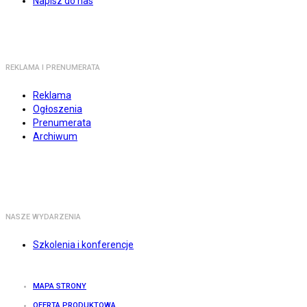
Napisz do nas
REKLAMA I PRENUMERATA
Reklama
Ogłoszenia
Prenumerata
Archiwum
NASZE WYDARZENIA
Szkolenia i konferencje
MAPA STRONY
OFERTA PRODUKTOWA