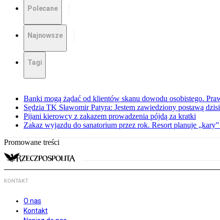
Polecane
Najnowsze
Tagi
Banki mogą żądać od klientów skanu dowodu osobistego. Praw
Sędzia TK Sławomir Patyra: Jestem zawiedziony postawą dzisiej
Pijani kierowcy z zakazem prowadzenia pójdą za kratki
Zakaz wyjazdu do sanatorium przez rok. Resort planuje „kary”
Promowane treści
KONTAKT
O nas
Kontakt