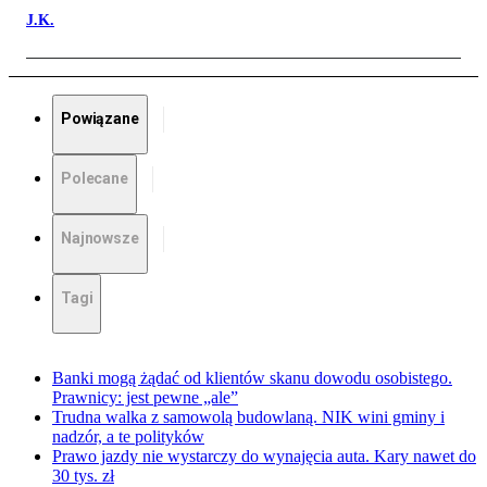
J.K.
Powiązane
Polecane
Najnowsze
Tagi
Banki mogą żądać od klientów skanu dowodu osobistego.
Prawnicy: jest pewne „ale”
Trudna walka z samowolą budowlaną. NIK wini gminy i
nadzór, a te polityków
Prawo jazdy nie wystarczy do wynajęcia auta. Kary nawet do
30 tys. zł