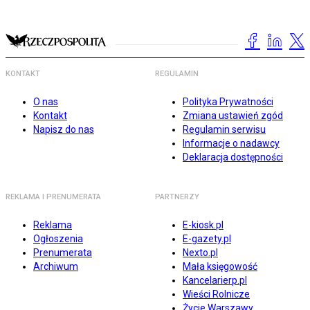
KONTAKT
REGULAMIN
O nas
Polityka Prywatności
Kontakt
Zmiana ustawień zgód
Napisz do nas
Regulamin serwisu
Informacje o nadawcy
Deklaracja dostępności
REKLAMA I PRENUMERATA
PARTNERZY
Reklama
E-kiosk.pl
Ogłoszenia
E-gazety.pl
Prenumerata
Nexto.pl
Archiwum
Mała księgowość
Kancelarierp.pl
Wieści Rolnicze
Życie Warszawy