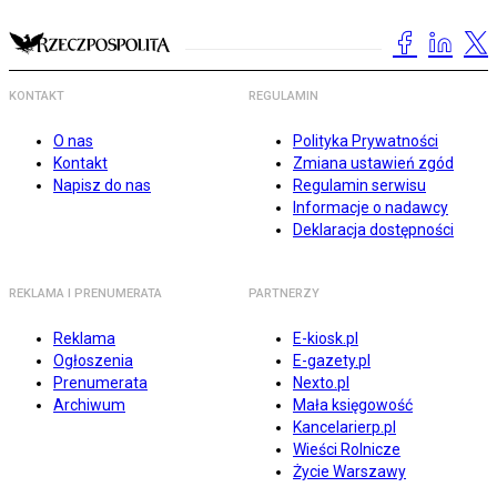
KONTAKT
REGULAMIN
O nas
Polityka Prywatności
Kontakt
Zmiana ustawień zgód
Napisz do nas
Regulamin serwisu
Informacje o nadawcy
Deklaracja dostępności
REKLAMA I PRENUMERATA
PARTNERZY
Reklama
E-kiosk.pl
Ogłoszenia
E-gazety.pl
Prenumerata
Nexto.pl
Archiwum
Mała księgowość
Kancelarierp.pl
Wieści Rolnicze
Życie Warszawy