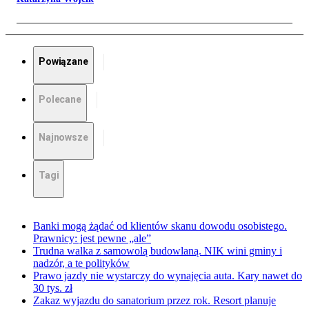
Powiązane
Polecane
Najnowsze
Tagi
Banki mogą żądać od klientów skanu dowodu osobistego.
Prawnicy: jest pewne „ale”
Trudna walka z samowolą budowlaną. NIK wini gminy i
nadzór, a te polityków
Prawo jazdy nie wystarczy do wynajęcia auta. Kary nawet do
30 tys. zł
Zakaz wyjazdu do sanatorium przez rok. Resort planuje