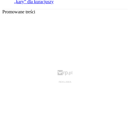
„kary” dla kuracjuszy
Promowane treści