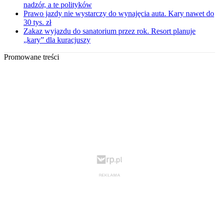
nadzór, a te polityków
Prawo jazdy nie wystarczy do wynajęcia auta. Kary nawet do
30 tys. zł
Zakaz wyjazdu do sanatorium przez rok. Resort planuje
„kary” dla kuracjuszy
Promowane treści