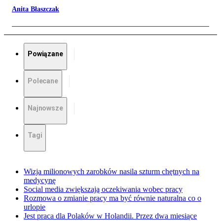
Anita Błaszczak
Powiązane
Polecane
Najnowsze
Tagi
Wizja milionowych zarobków nasila szturm chętnych na
medycynę
Social media zwiększają oczekiwania wobec pracy
Rozmowa o zmianie pracy ma być równie naturalna co o
urlopie
Jest praca dla Polaków w Holandii. Przez dwa miesiące