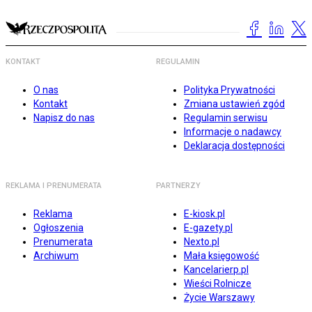
KONTAKT
REGULAMIN
O nas
Polityka Prywatności
Kontakt
Zmiana ustawień zgód
Napisz do nas
Regulamin serwisu
Informacje o nadawcy
Deklaracja dostępności
REKLAMA I PRENUMERATA
PARTNERZY
Reklama
E-kiosk.pl
Ogłoszenia
E-gazety.pl
Prenumerata
Nexto.pl
Archiwum
Mała księgowość
Kancelarierp.pl
Wieści Rolnicze
Życie Warszawy