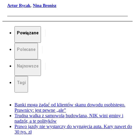
Artur Rycak
,
Nina Bronisz
Powiązane
Polecane
Najnowsze
Tagi
Banki mogą żądać od klientów skanu dowodu osobistego.
Prawnicy: jest pewne „ale”
Trudna walka z samowolą budowlaną. NIK wini gminy i
nadzór, a te polityków
Prawo jazdy nie wystarczy do wynajęcia auta. Kary nawet do
30 tys. zł