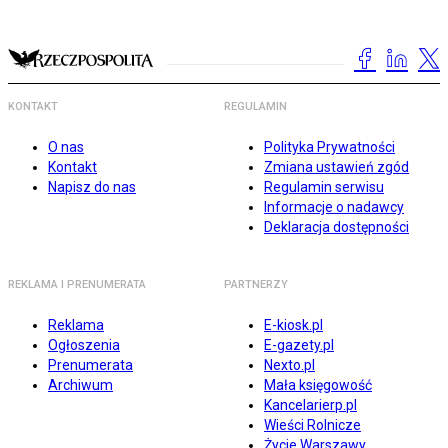
KONTAKT
REGULAMIN
O nas
Polityka Prywatności
Kontakt
Zmiana ustawień zgód
Napisz do nas
Regulamin serwisu
Informacje o nadawcy
Deklaracja dostępności
REKLAMA I PRENUMERATA
PARTNERZY
Reklama
E-kiosk.pl
Ogłoszenia
E-gazety.pl
Prenumerata
Nexto.pl
Archiwum
Mała księgowość
Kancelarierp.pl
Wieści Rolnicze
Życie Warszawy