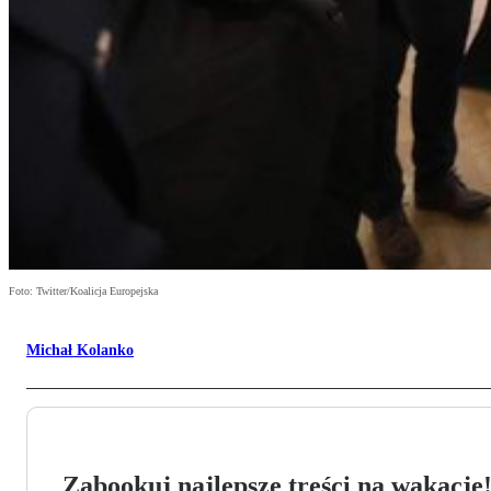
Foto: Twitter/Koalicja Europejska
Michał Kolanko
Zabookuj najlepsze treści na wakacje