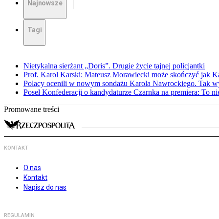
Najnowsze
Tagi
Nietykalna sierżant „Doris”. Drugie życie tajnej policjantki
Prof. Karol Karski: Mateusz Morawiecki może skończyć jak K
Polacy ocenili w nowym sondażu Karola Nawrockiego. Tak w
Poseł Konfederacji o kandydaturze Czarnka na premiera: To ni
Promowane treści
KONTAKT
O nas
Kontakt
Napisz do nas
REGULAMIN