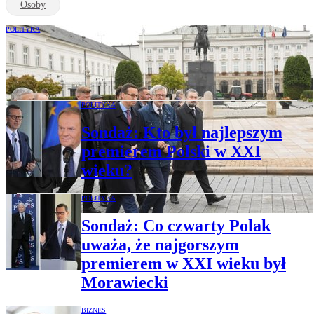
Osoby
POLITYKA
Prof. Karol Karski: Mateusz Morawiecki
nadal jest w PiS
POLITYKA
Sondaż: Kto był najlepszym
premierem Polski w XXI
wieku?
POLITYKA
Sondaż: Co czwarty Polak
uważa, że najgorszym
premierem w XXI wieku był
Morawiecki
BIZNES