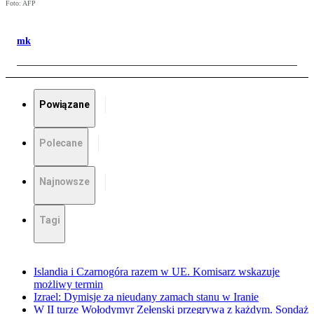
Foto: AFP
mk
Powiązane
Polecane
Najnowsze
Tagi
Islandia i Czarnogóra razem w UE. Komisarz wskazuje
możliwy termin
Izrael: Dymisje za nieudany zamach stanu w Iranie
W II turze Wołodymyr Zełenski przegrywa z każdym. Sondaż