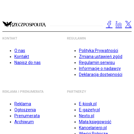
KONTAKT
REGULAMIN
O nas
Polityka Prywatności
Kontakt
Zmiana ustawień zgód
Napisz do nas
Regulamin serwisu
Informacje o nadawcy
Deklaracja dostępności
REKLAMA I PRENUMERATA
PARTNERZY
Reklama
E-kiosk.pl
Ogłoszenia
E-gazety.pl
Prenumerata
Nexto.pl
Archiwum
Mała księgowość
Kancelarierp.pl
Wieści Rolnicze