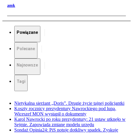
amk
Powiązane
Polecane
Najnowsze
Tagi
Nietykalna sierżant „Doris”. Drugie życie tajnej policjantki
Koszty rocznicy prezydentury Nawrockiego pod lupą.
Wiceszef MON wystąpił o dokumenty
Karol Nawrocki po roku prezydentury: 21 ustaw utknęło w
Sejmie. Zapowiada zmianę modelu urzędu
Sondaż Opinia24: PiS notuje dotkliwy spadek. Zyskuje