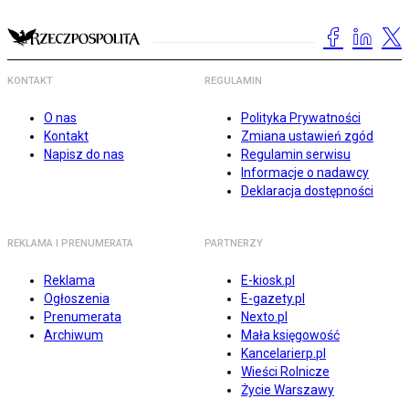
KONTAKT
REGULAMIN
O nas
Polityka Prywatności
Kontakt
Zmiana ustawień zgód
Napisz do nas
Regulamin serwisu
Informacje o nadawcy
Deklaracja dostępności
REKLAMA I PRENUMERATA
PARTNERZY
Reklama
E-kiosk.pl
Ogłoszenia
E-gazety.pl
Prenumerata
Nexto.pl
Archiwum
Mała księgowość
Kancelarierp.pl
Wieści Rolnicze
Życie Warszawy