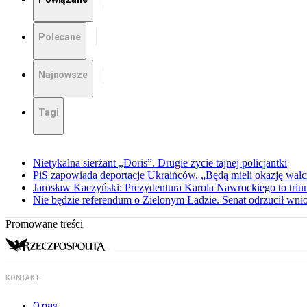
Polecane
Najnowsze
Tagi
Nietykalna sierżant „Doris”. Drugie życie tajnej policjantki
PiS zapowiada deportacje Ukraińców. „Będą mieli okazję walc
Jarosław Kaczyński: Prezydentura Karola Nawrockiego to triu
Nie będzie referendum o Zielonym Ładzie. Senat odrzucił wn
Promowane treści
KONTAKT
O nas