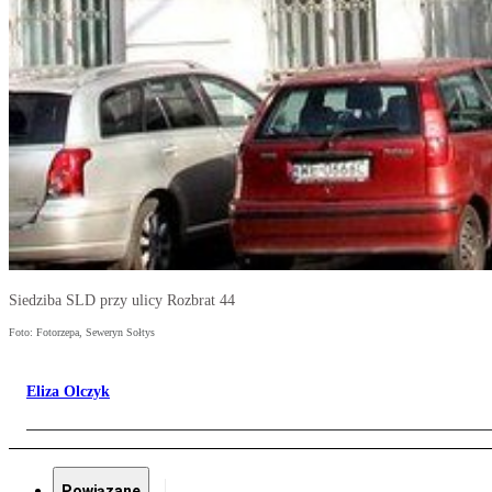
Siedziba SLD przy ulicy Rozbrat 44
Foto: Fotorzepa, Seweryn Sołtys
Eliza Olczyk
Powiązane