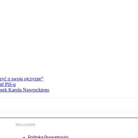
zyć o swoją ojczyznę”
mf PiS-u
iosek Karola Nawrockiego
REGULAMIN
Polityka Prywatności