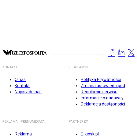
KONTAKT
REGULAMIN
O nas
Polityka Prywatności
Kontakt
Zmiana ustawień zgód
Napisz do nas
Regulamin serwisu
Informacje o nadawcy
Deklaracja dostępności
REKLAMA I PRENUMERATA
PARTNERZY
Reklama
E-kiosk.pl