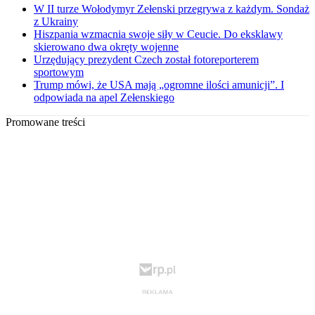
W II turze Wołodymyr Zełenski przegrywa z każdym. Sondaż
z Ukrainy
Hiszpania wzmacnia swoje siły w Ceucie. Do eksklawy
skierowano dwa okręty wojenne
Urzędujący prezydent Czech został fotoreporterem
sportowym
Trump mówi, że USA mają „ogromne ilości amunicji”. I
odpowiada na apel Zełenskiego
Promowane treści