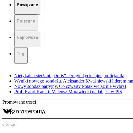
Powiązane
Polecane
Najnowsze
Tagi
Nietykalna sierżant „Doris”. Drugie życie tajnej policjantki
Wyniki nowego sondażu. Aleksander Kwaśniewski liderem ra
Nowy sondaż partyjny. Co czwarty Polak wciąż nie wybrał
Prof. Karol Karski: Mateusz Morawiecki nadal jest w PiS
Promowane treści
KONTAKT