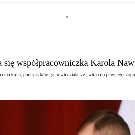
a się współpracowniczka Karola Naw
nia króla, podczas którego powiedziała, że „widzi do pewnego stopni