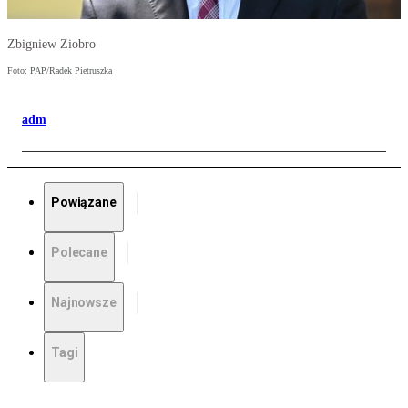
Zbigniew Ziobro
Foto: PAP/Radek Pietruszka
adm
Powiązane
Polecane
Najnowsze
Tagi