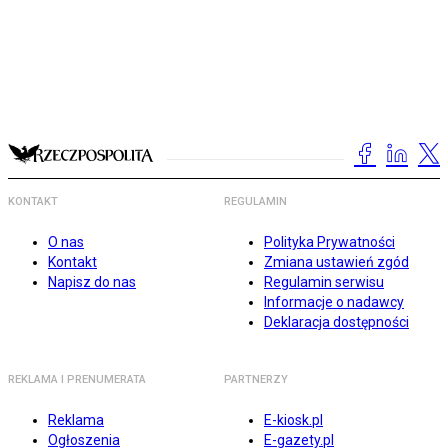
KONTAKT
REGULAMIN
O nas
Polityka Prywatności
Kontakt
Zmiana ustawień zgód
Napisz do nas
Regulamin serwisu
Informacje o nadawcy
Deklaracja dostępności
REKLAMA I PRENUMERATA
PARTNERZY
Reklama
E-kiosk.pl
Ogłoszenia
E-gazety.pl